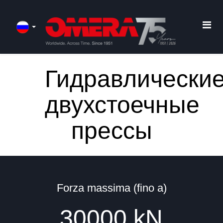
Гидравлически
двухстоечные
прессы
Forza massima (fino a)
30000
kN