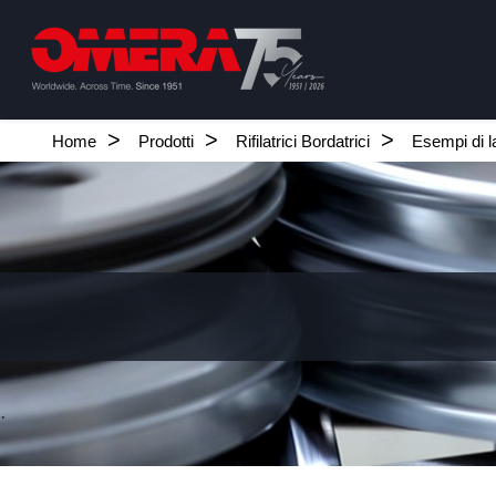
Home
Prodotti
Rifilatrici Bordatrici
Esempi di l
.