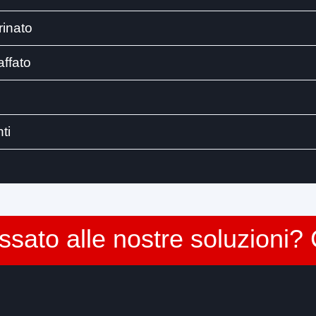
frinato
affato
nti
essato alle nostre soluzioni? 